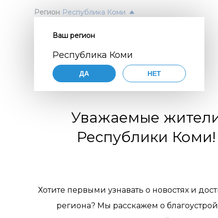
Регион
Республика Коми
Ваш регион
Согл
ПОЛ
Республика Коми
перс
Авт
ДА
НЕТ
орга
Нажимая
согласие
порядке,
цифр
Уважаемые жител
по разви
коммуни
обще
Республики Коми!
организа
119770001
комм
муниципа
pdn@dial
отн
сайте
htt
требован
пер
Хотите первыми узнавать о новостях и дос
персонал
региона? Мы расскажем о благоустрой
Цели 
1. Об